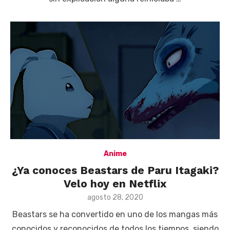
Anime
¿Ya conoces Beastars de Paru Itagaki?
Velo hoy en Netflix
Posted
agosto 28, 2020
on
Beastars se ha convertido en uno de los mangas más
conocidos y reconocidos de todos los tiempos, siendo