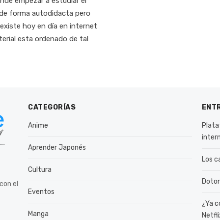
e empezar a estudiar el
 de forma autodidacta pero
 existe hoy en día en internet
aterial esta ordenado de tal
CATEGORÍAS
ENT
Anime
Plata
inter
Aprender Japonés
Los c
Cultura
Doton
con el
Eventos
¿Ya c
Manga
Netfli