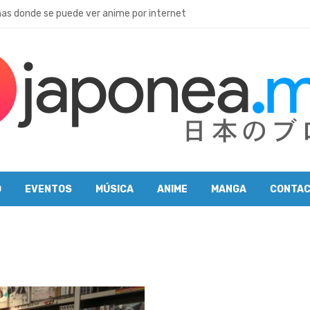
as donde se puede ver anime por internet
 temáticos de Japón con animales
– El lugar más luminoso de Osaka
s Beastars de Paru Itagaki? Velo hoy en Netflix
lo que debes saber
game de Nexus
’ y los cafés de maid
as Mandarake
Japonés en línea (formato autodidacta)
O
EVENTOS
MÚSICA
ANIME
MANGA
CONTA
ari Taisha