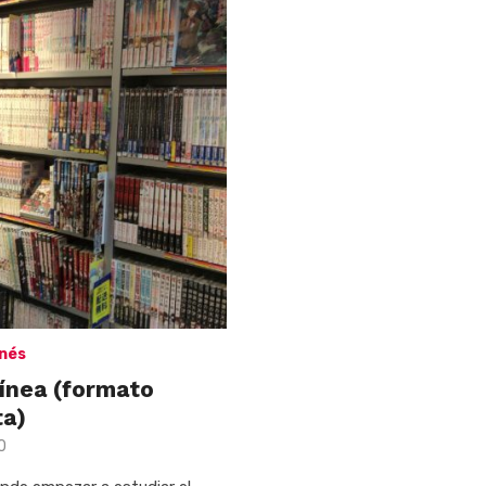
nés
línea (formato
ta)
0