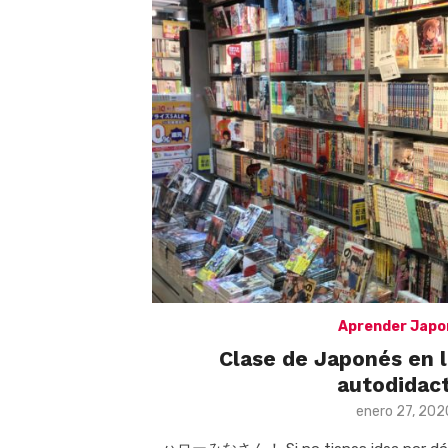
Aprender Japo
Clase de Japonés en 
autodidac
Posted
enero 27, 202
on